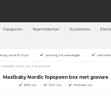
Fopspenen
Naametiketten
Accessoires
Etenst
vering vanaf 50 Euro
Levering 3-8 werkdagen
Alle merk
Maxibaby Nordic box met gravure
Maxibaby Nordic fopspeen box met gravure
BPA-vrij
PVC-vrij
Phthalat-vrij