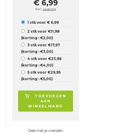
€ 6,99
Excl.
Levering
1 stk voor € 6,99
2 stk voor €11,98
(korting : €2,00)
3 stk voor €17,97
(korting : €3,00)
4 stk voor €23,96
(korting : €4,00)
5 stk voor €29,95
(korting : €5,00)
TOEVOEGEN
AAN
WINKELMAND
Deel met je vrienden