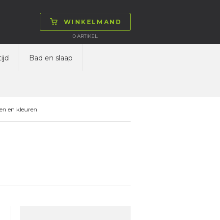
WINKELMAND
0
ARTIKEL
ijd
Bad en slaap
en en kleuren