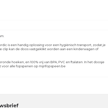
am
.
ic is een handig oplossing voor een hygiënisch transport, zodat je
j de clip kan de doos vastgeklikt worden aan een kinderwagen of
ronde hoeken, en 100% vrij van BPA, PVC en ftalaten. In het doosje
ckt voor alle fopspenen op mijnfopspeen.be
wsbrief