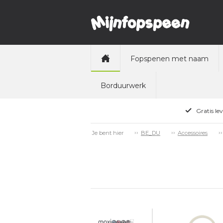
Fopspenen met naam
Borduurwerk
Gratis le
Je bent hier
BE_DU
Accessoires