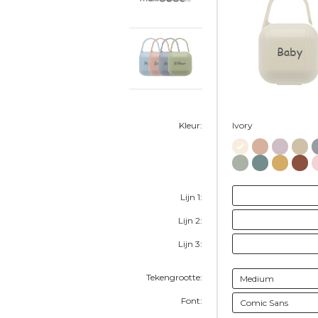
Baby
Kleur:
Ivory
Lijn 1:
Lijn 2:
Lijn 3:
Tekengrootte:
Font: