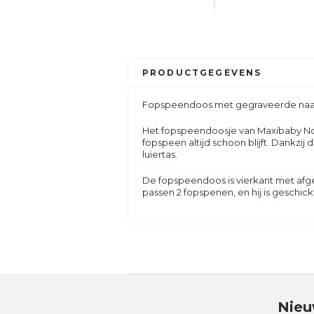
PRODUCTGEGEVENS
Fopspeendoos met
gegraveerde na
Het fopspeendoosje van Maxibaby Nord
fopspeen altijd schoon blijft. Dankzi
luiertas.
De fopspeendoos is vierkant met afge
passen 2 fopspenen, en hij is geschi
Nieu