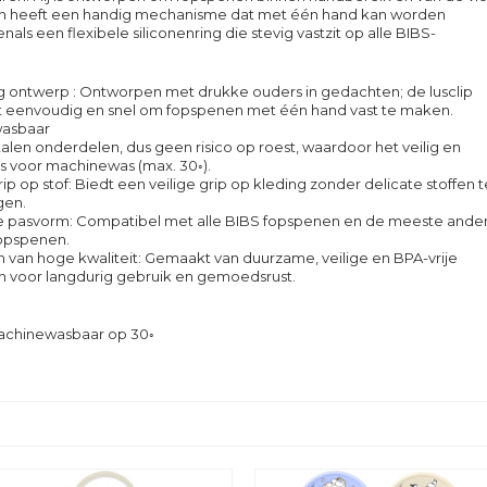
n heeft een handig mechanisme dat met één hand kan worden
als een flexibele siliconenring die stevig vastzit op alle BIBS-
 ontwerp : Ontworpen met drukke ouders in gedachten; de lusclip
 eenvoudig en snel om fopspenen met één hand vast te maken.
asbaar
len onderdelen, dus geen risico op roest, waardoor het veilig en
 is voor machinewas (max. 30◦).
ip op stof: Biedt een veilige grip op kleding zonder delicate stoffen 
gen.
e pasvorm: Compatibel met alle BIBS fopspenen en de meeste ande
opspenen.
n van hoge kwaliteit: Gemaakt van duurzame, veilige en BPA-vrije
n voor langdurig gebruik en gemoedsrust.
Machinewasbaar op 30◦