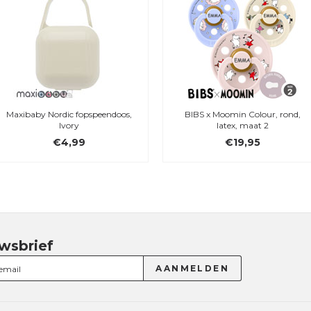
Maxibaby Nordic fopspeendoos,
BIBS x Moomin Colour, rond,
Ivory
latex, maat 2
€4,99
€19,95
wsbrief