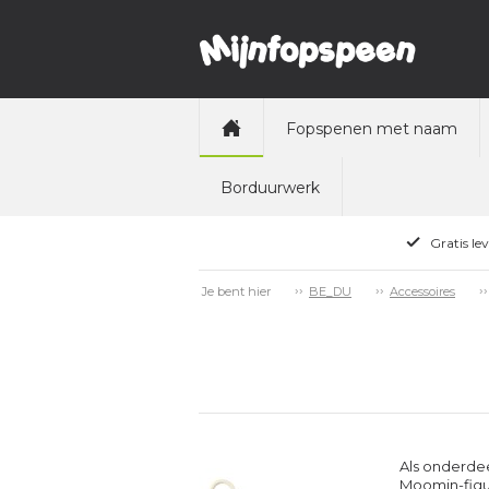
Fopspenen met naam
Borduurwerk
Gratis le
Je bent hier
BE_DU
Accessoires
Als onderde
Moomin-figu