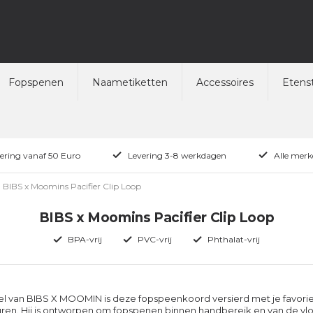
Fopspenen
Naametiketten
Accessoires
Etenst
vering vanaf 50 Euro
Levering 3-8 werkdagen
Alle merk
BIBS x Moomins Pacifier Clip Loop
BIBS x Moomins Pacifier Clip Loop
BPA-vrij
PVC-vrij
Phthalat-vrij
el van BIBS X MOOMIN is deze fopspeenkoord versierd met je favori
ren. Hij is ontworpen om fopspenen binnen handbereik en van de vl