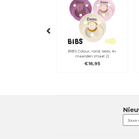
x Moomins Pacifier Box
BIBS Colour, rond, latex, 6+
maanden (maat 2)
€16,95
€16,95
Nieu