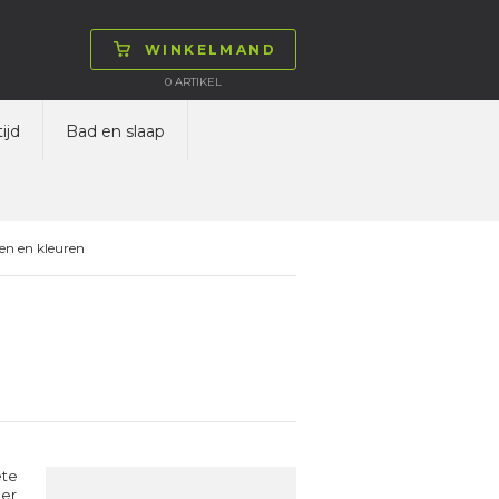
WINKELMAND
0
ARTIKEL
ijd
Bad en slaap
en en kleuren
ete
oer