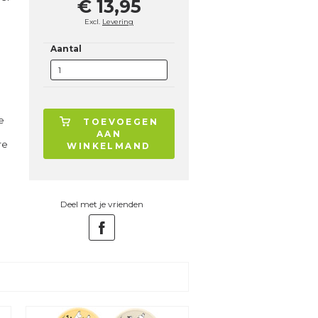
€ 13,95
Excl.
Levering
Aantal
te
TOEVOEGEN
AAN
re
WINKELMAND
Deel met je vrienden