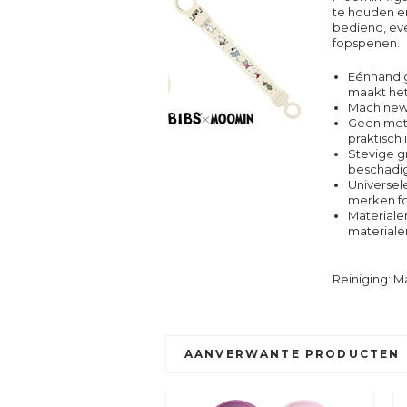
te houden e
bediend, even
fopspenen.
Eénhandig
maakt het
Machinew
Geen meta
praktisch
Stevige gr
beschadi
Universel
merken f
Materiale
materiale
Reiniging: 
AANVERWANTE PRODUCTEN