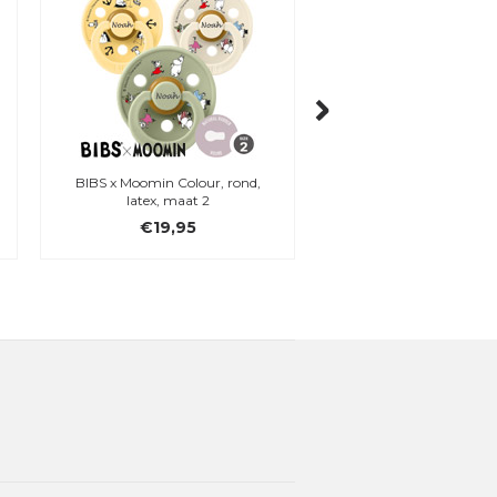
BIBS x Moomin Colour, rond,
BIBS x Moomins Pacifi
latex, maat 2
€19,95
€16,95