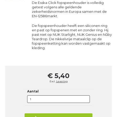
De Esska Click fopspeenhouder is volledig
getest volgens alle geldende
zekerheidsnormen in Europa samen met de
EN-12586markt.
De fopspeenhouder heeft een siliconen ring
en past op fopspenen met en zonder ring. Hij
past niet op NUK Starlight, NUK Genius en Nûby
Teardrop. De nikkelvrije mataalclip op de
fopspeenketting kan worden vastgemaakt op
kleding.
€ 5,40
Excl.
Levering
Aantal