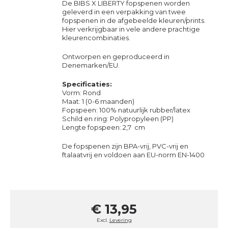
De BIBS X LIBERTY fopspenen worden
geleverd in een verpakking van twee
fopspenen in de afgebeelde kleuren/prints.
Hier verkrijgbaar in vele andere prachtige
kleurencombinaties.
Ontworpen en geproduceerd in
Denemarken/EU.
Specificaties:
Vorm: Rond
Maat: 1 (0-6 maanden)
Fopspeen: 100% natuurlijk rubber/latex
Schild en ring: Polypropyleen (PP)
Lengte fopspeen: 2,7 cm
De fopspenen zijn BPA-vrij, PVC-vrij en
ftalaatvrij en voldoen aan EU-norm EN-1400
€ 13,95
Excl.
Levering