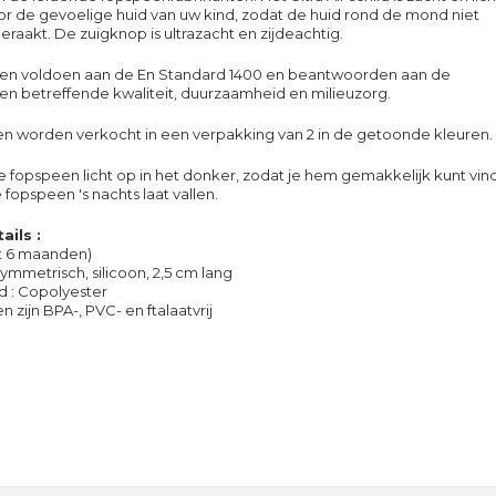
or de gevoelige huid van uw kind, zodat de huid rond de mond niet
eraakt. De zuigknop is ultrazacht en zijdeachtig.
nen voldoen aan de En Standard 1400 en beantwoorden aan de
n betreffende kwaliteit, duurzaamheid en milieuzorg.
n worden verkocht in een verpakking van 2 in de getoonde kleuren.
 fopspeen licht op in het donker, zodat je hem gemakkelijk kunt vin
e fopspeen 's nachts laat vallen.
ils :
tot 6 maanden)
ymmetrisch, silicoon, 2,5 cm lang
ld : Copolyester
 zijn BPA-, PVC- en ftalaatvrij