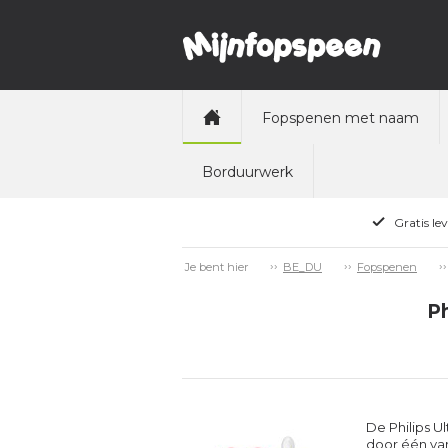
Fopspenen met naam
Borduurwerk
Gratis le
Je bent hier
BE_DU
Fopspenen
Ph
De Philips U
door één van