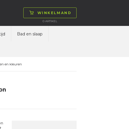
WINKELMAND
0
ARTIKEL
ijd
Bad en slaap
en en kleuren
oon
en
t