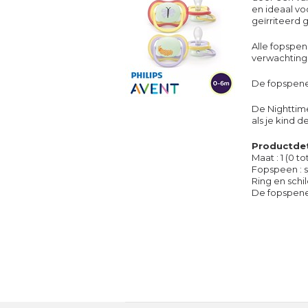
en ideaal vo
geïrriteerd g
Alle fopspe
verwachtinge
De fopspene
De Nighttime
als je kind d
Productdeta
Maat : 1 (0 
Fopspeen : s
Ring en schi
De fopspenen