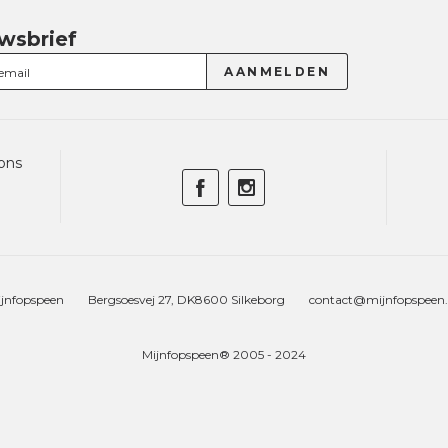
wsbrief
ons
jnfopspeen
Bergsoesvej 27, DK8600 Silkeborg
contact@mijnfopspeen
Mijnfopspeen® 2005 - 2024