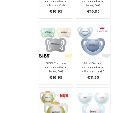
orthodontisch,
orthodontisch,
silicoon, 0-6
latex, 0-6
maanden (maat
maanden (maat
€16,95
€16,95
1)
1)
BIBS Couture,
NUK Genius,
orthodontisch,
orthodontisch,
latex, 0-6
silicoon, maat 1
maanden (maat
€16,95
€11,50
1)