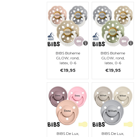
BIBS Boheme
BIBS Boheme
GLOW, rond,
GLOW, rond,
latex, 0-6
latex, 0-6
maanden (maat
maanden (maat
€19,95
€19,95
1)
1)
BIBS De Lux,
BIBS De Lux,