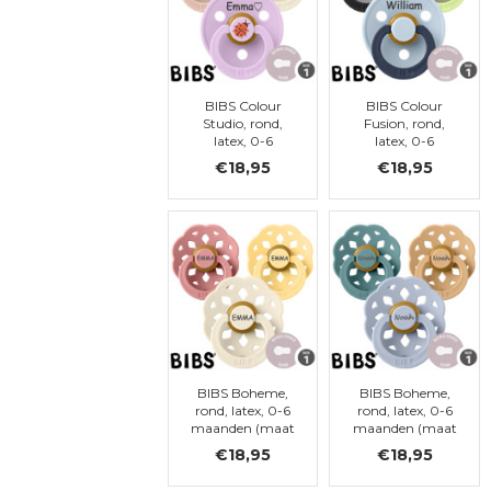
BIBS Colour
BIBS Colour
Studio, rond,
Fusion, rond,
latex, 0-6
latex, 0-6
maanden (maat
maanden (maat
€18,95
€18,95
1)
1)
BIBS Boheme,
BIBS Boheme,
rond, latex, 0-6
rond, latex, 0-6
maanden (maat
maanden (maat
1)
1)
€18,95
€18,95