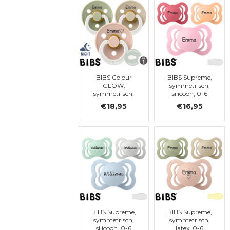
BIBS Colour
BIBS Supreme,
GLOW,
symmetrisch,
symmetrisch,
silicoon, 0-6
latex, 0-6
maanden (maat
€18,95
€16,95
maanden (maat
1)
1)
BIBS Supreme,
BIBS Supreme,
symmetrisch,
symmetrisch,
silicoon, 0-6
latex, 0-6