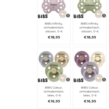
BIBS Infinity,
BIBS Infinity,
orthodontisch,
orthodontisch,
silicoon, 0-6
silicoon, 0-6
maanden (maat
maanden (maat
€18,95
€18,95
1)
1)
BIBS Colour,
BIBS Colour,
orthodontisch,
orthodontisch,
latex, 0-6
latex, 0-6
maanden (maat
maanden (maat
€16,95
€16,95
1)
1)