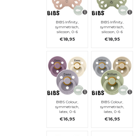
BIBS Infinity,
BIBS Infinity,
symmetrisch,
symmetrisch,
silicoon, 0-6
silicoon, 0-6
maanden (maat
maanden (maat
€18,95
€18,95
1)
1)
BIBS Colour,
BIBS Colour,
symmetrisch,
symmetrisch,
latex, 0-6
latex, 0-6
maanden (maat
maanden (maat
€16,95
€16,95
1)
1)