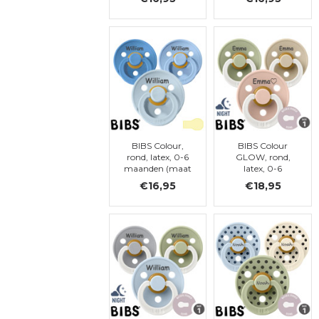
BIBS Colour,
BIBS Colour
rond, latex, 0-6
GLOW, rond,
maanden (maat
latex, 0-6
1)
maanden (maat
€16,95
€18,95
1)