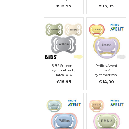
maanden (maat
maanden (maat
€16,95
€16,95
1)
1)
BIBS Supreme,
Philips Avent
symmetrisch,
Ultra Air,
latex, 0-6
symmetrisch,
maanden (maat
silicoon, maat 1
€16,95
€14,00
1)