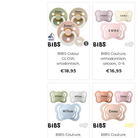
BIBS Colour
BIBS Couture,
GLOW,
orthodontisch,
ortodontisch,
silicoon, 0-6
latex, 0-6
maanden (maat
€18,95
€16,95
maanden (maat
1)
1)
BIBS Couture,
BIBS Couture,