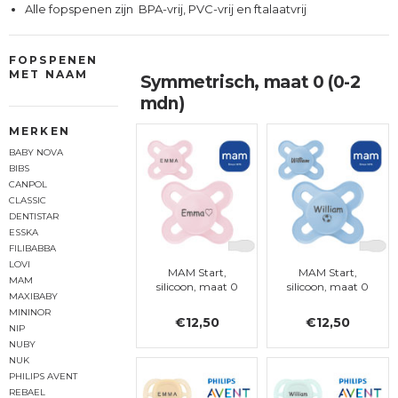
Alle fopspenen zijn BPA-vrij, PVC-vrij en ftalaatvrij
FOPSPENEN
MET NAAM
Symmetrisch, maat 0 (0-2
mdn)
MERKEN
BABY NOVA
BIBS
CANPOL
CLASSIC
DENTISTAR
ESSKA
FILIBABBA
LOVI
MAM Start,
MAM Start,
MAM
silicoon, maat 0
silicoon, maat 0
MAXIBABY
MININOR
€12,50
€12,50
NIP
NUBY
NUK
PHILIPS AVENT
REBAEL