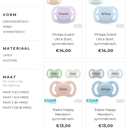
VORM
ORTHODONTISCH
ROND
SYMMETRISCH
Philips Avent
Philips Avent
Ultra Start,
Ultra Start,
symmetrisch,
symmetrisch,
silicoon, maat 0
silicoon, maat 0
MATERIAAL
€14,00
€14,00
(0-2 mdn.)
(0-2 mdn.)
LATEX
SILICOON
MAAT
De maat is bij
benadering
MAAT 0 (0-3 MND)
MAAT 1 (0-6 MND)
MAAT 2 (6+ MND)
MAAT 3 (16-36 MND)
Esska Happy
Esska Happy
Newborn,
Newborn,
symmetrisch,
symmetrisch,
silicoon, maat 0
silicoon, maat 0
€13,00
€13,00