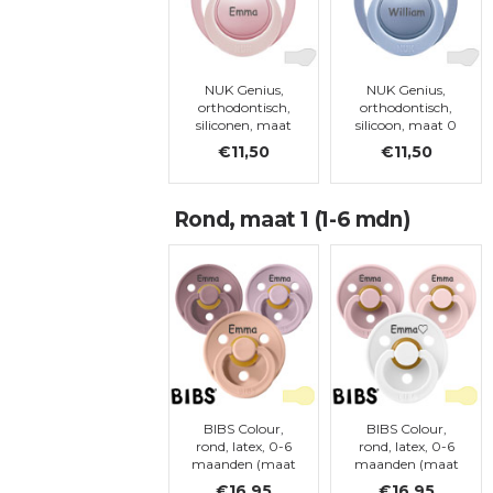
NUK Genius,
NUK Genius,
orthodontisch,
orthodontisch,
siliconen, maat
silicoon, maat 0
0
€11,50
€11,50
Rond, maat 1 (1-6 mdn)
BIBS Colour,
BIBS Colour,
rond, latex, 0-6
rond, latex, 0-6
maanden (maat
maanden (maat
1)
1)
€16,95
€16,95