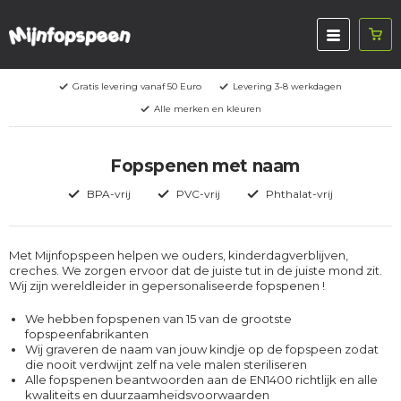
Gratis levering vanaf 50 Euro
Levering 3-8 werkdagen
Alle merken en kleuren
Fopspenen met naam
BPA-vrij
PVC-vrij
Phthalat-vrij
Met Mijnfopspeen helpen we ouders, kinderdagverblijven,
creches. We zorgen ervoor dat de juiste tut in de juiste mond zit.
Wij zijn wereldleider in gepersonaliseerde fopspenen !
We hebben fopspenen van 15 van de grootste
fopspeenfabrikanten
Wij graveren de naam van jouw kindje op de fopspeen zodat
die nooit verdwijnt zelf na vele malen steriliseren
Alle fopspenen beantwoorden aan de EN1400 richtlijk en alle
kwaliteits en duurzaamheidsvoorwaarden