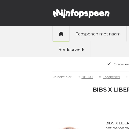
Fopspenen met naam
Borduurwerk
Gratis le
Je bent hier
BE_DU
Fopspenen
BIBS X LIBER
BIBS X LIBER
het beroemde