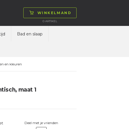
WINKELMAND
0
ARTIKEL
ijd
Bad en slaap
en en kleuren
tisch, maat 1
et
Deel met je vrienden