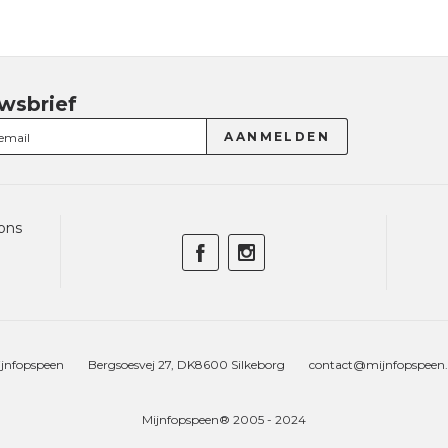
wsbrief
ons
jnfopspeen
Bergsoesvej 27, DK8600 Silkeborg
contact@mijnfopspeen
Mijnfopspeen® 2005 - 2024