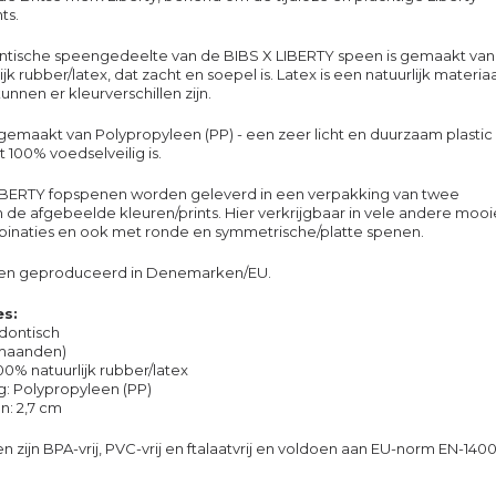
ts.
ntische speengedeelte van de BIBS X LIBERTY speen is gemaakt van
jk rubber/latex, dat zacht en soepel is. Latex is een natuurlijk materiaa
nnen er kleurverschillen zijn.
s gemaakt van Polypropyleen (PP) - een zeer licht en duurzaam plastic
t 100% voedselveilig is.
IBERTY fopspenen worden geleverd in een verpakking van twee
 de afgebeelde kleuren/prints. Hier verkrijgbaar in vele andere mooi
inaties en ook met ronde en symmetrische/platte spenen.
en geproduceerd in Denemarken/EU.
es:
dontisch
 maanden)
0% natuurlijk rubber/latex
ng: Polypropyleen (PP)
n: 2,7 cm
 zijn BPA-vrij, PVC-vrij en ftalaatvrij en voldoen aan EU-norm EN-140