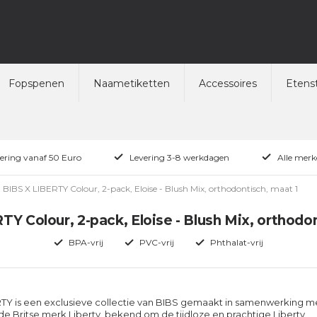
Fopspenen
Naametiketten
Accessoires
Etenst
vering vanaf 50 Euro
Levering 3-8 werkdagen
Alle merk
BIBS X LIBERTY Colour, 2-pack, Eloise - Blush Mix, orthodontisch, maat 1
TY Colour, 2-pack, Eloise - Blush Mix, orthodon
BPA-vrij
PVC-vrij
Phthalat-vrij
TY is een exclusieve collectie van BIBS gemaakt in samenwerking m
 Britse merk Liberty, bekend om de tijdloze en prachtige Liberty