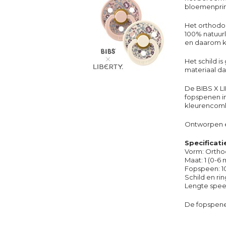
bloemenprin
Het orthodo
100% natuurli
en daarom ku
Het schild i
materiaal da
De BIBS X L
fopspenen in
kleurencomb
Ontworpen 
Specificati
Vorm: O
rtho
Maat: 1 (0-6
Fopspeen: 10
Schild en ri
Lengte spee
De fopspenen