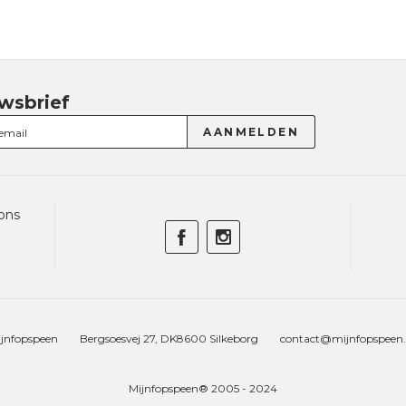
wsbrief
ons
jnfopspeen
Bergsoesvej 27, DK8600 Silkeborg
contact@mijnfopspeen
Mijnfopspeen® 2005 - 2024