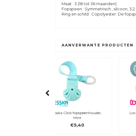
Maat : 3 (18 tot 36 maanden)
Fopspeen : Symmetrisch , silcoon, 3,2
Ring en schild : Copolyester. De fopsp
AANVERWANTE PRODUCTEN
a Click fopspeenhouder,
Lovi, symmetrisch, silicoon,
Mint
maat 3
€5,40
€14,90