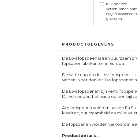
Klik hier om
verschillende na
op je fopspenen t
graveren
PRODUCTGEGEVENS
De Lovi fopspeen is een duurzaam p
fopspeenfabrikanten in Europa.
De witte ring op de Lovi fopspeen is
vinden in het donker. De fopspenen met
De Lovi fopspenen zijn ventil fopspen
Dit vermindert het risico op een bijtv
Alle fopspenen voldoen aan de En S
kwaliteit, duurzaamheid en milieuvrien
De fopspenen worden verkocht in een
Productdetails :