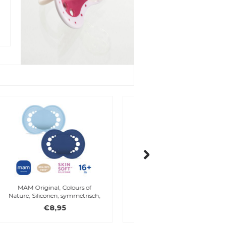
My Teddy, My Elephant met
Esska Click fopspeen
borduursel
Mint
€29,95
€5,40