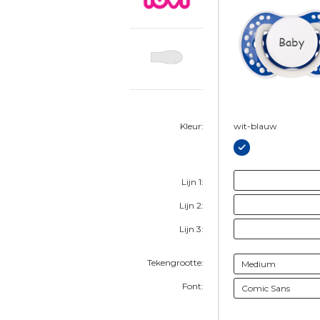
Baby
Kleur:
wit-blauw
Lijn 1:
Lijn 2:
Lijn 3:
Tekengrootte:
Font: