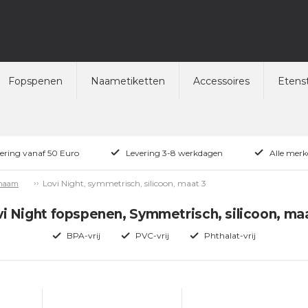
Fopspenen
Naametiketten
Accessoires
Etenst
vering vanaf 50 Euro
Levering 3-8 werkdagen
Alle merk
Lovi Night, symmetrisch, silicoon, maat 3
 naam
i Night fopspenen, Symmetrisch, silicoon, ma
BPA-vrij
PVC-vrij
Phthalat-vrij