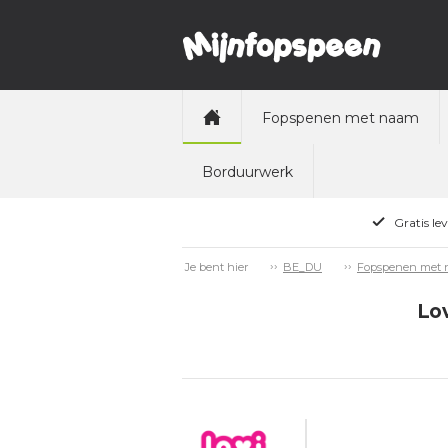
Fopspenen met naam
Borduurwerk
Gratis le
Je bent hier
BE_DU
Fopspenen met
Lov