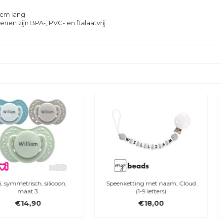
 cm lang
enen zijn BPA-, PVC- en ftalaatvrij
Speenketting met naam, Cloud
MAM Original, Colours of
(1-9 letters)
Nature, Siliconen, symmetrisch,
maat 3
€18,00
€8,95