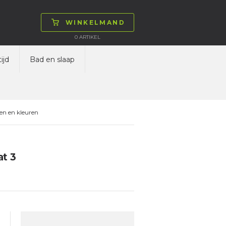
WINKELMAND
0
ARTIKEL
ijd
Bad en slaap
en en kleuren
at 3