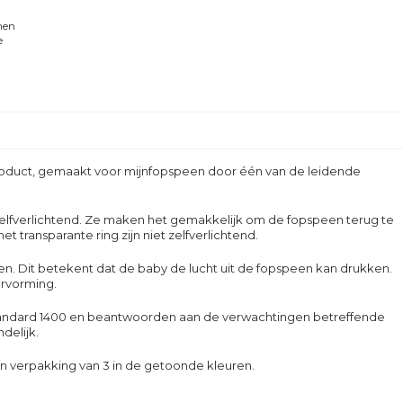
men
e
roduct, gemaakt voor mijnfopspeen door één van de leidende
 zelfverlichtend. Ze maken het gemakkelijk om de fopspeen terug te
 transparante ring zijn niet zelfverlichtend.
en. Dit betekent dat de baby de lucht uit de fopspeen kan drukken.
ervorming.
tandard 1400 en beantwoorden aan de verwachtingen betreffende
delijk.
 verpakking van 3 in de getoonde kleuren.