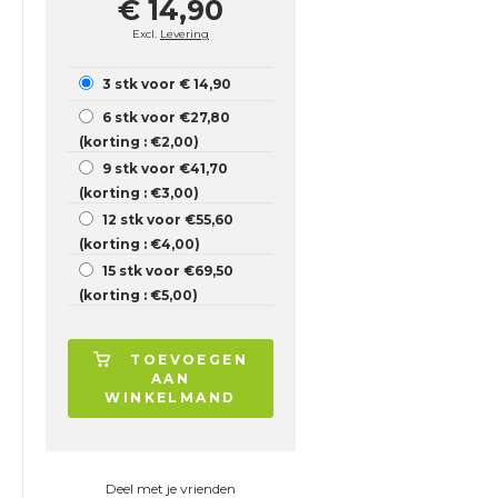
€ 14,90
Excl.
Levering
3 stk voor € 14,90
6 stk voor €27,80
(korting : €2,00)
9 stk voor €41,70
(korting : €3,00)
12 stk voor €55,60
(korting : €4,00)
15 stk voor €69,50
(korting : €5,00)
TOEVOEGEN
AAN
WINKELMAND
Deel met je vrienden