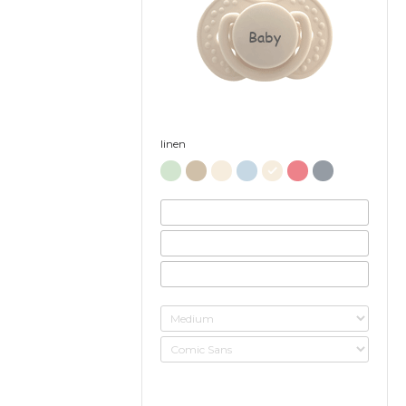
Baby
linen