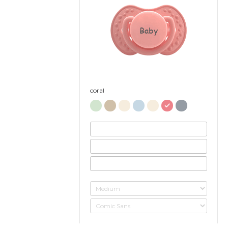
Baby
coral