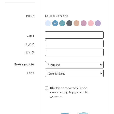
Kleur:
Lake blue night
Lijn 1:
Lijn 2:
Lijn 3:
Tekengrootte:
Font:
Klik hier om verschillende
namen op je fopspenen te
graveren