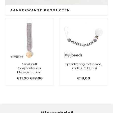
AANVERWANTE PRODUCTEN
Smallstuff
Speenketting met naam,
fopspeenhouder
Smoke (1-9 letters)
blauw/roze zilver
€11,90
€17,00
€18,00