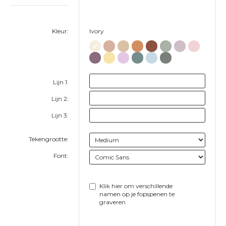
Kleur:
Ivory
Lijn 1:
Lijn 2:
Lijn 3:
Tekengrootte:
Font:
Klik hier om verschillende
namen op je fopspenen te
graveren