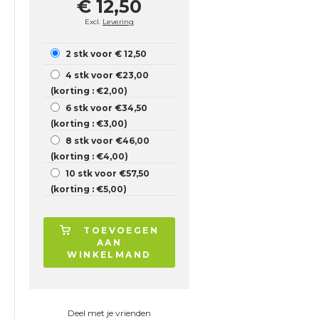
€ 12,50
Excl.
Levering
2 stk voor € 12,50
4 stk voor €23,00
(korting : €2,00)
6 stk voor €34,50
(korting : €3,00)
8 stk voor €46,00
(korting : €4,00)
10 stk voor €57,50
(korting : €5,00)
TOEVOEGEN
AAN
WINKELMAND
Deel met je vrienden