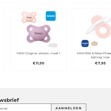
MAM Original, silicoon, maat 1
MAM Bite & Relax Phase 1 - Mini-
bijtring, roze
€11,50
€7,95
wsbrief