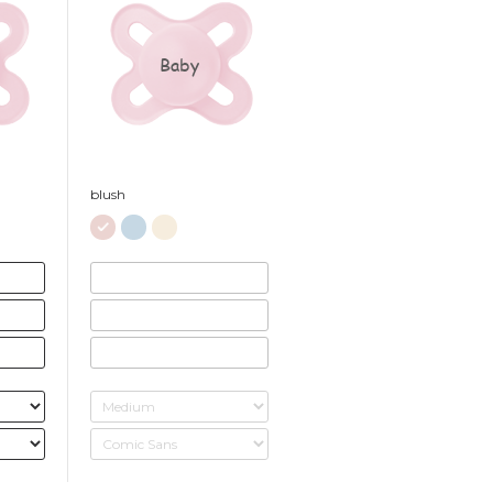
Baby
blush