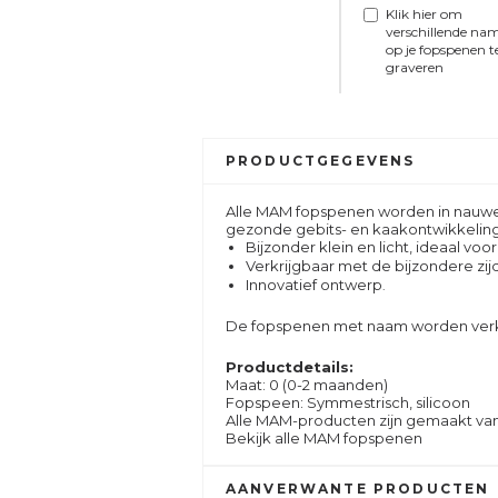
Klik hier om
verschillende na
op je fopspenen t
graveren
PRODUCTGEGEVENS
Alle MAM fopspenen worden in nauw
gezonde gebits- en kaakontwikkelin
Bijzonder klein en licht, ideaal v
Verkrijgbaar met de bijzondere zij
Innovatief ontwerp
.
De fopspenen met naam worden verko
Productdetails:
Maat: 0 (0-2 maanden)
Fopspeen: Symmestrisch, silicoon
Alle MAM-producten zijn gemaakt van
Bekijk alle MAM fopspenen
AANVERWANTE PRODUCTEN