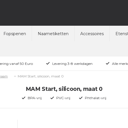
Fopspenen
Naametiketten
Accessoires
Etenst
vering vanaf 50 Euro
Levering 3-8 werkdagen
Alle merk
MAM Start, silicoon, maat 0
 naam
MAM Start, silicoon, maat 0
BPA-vrij
PVC-vrij
Phthalat-vrij