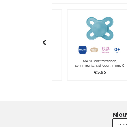
fopspeenhouder, roze
MAM Start fopspeen,
symmetrisch, silicoon, maat 0
(blauw)
€8,95
€5,95
Nieu