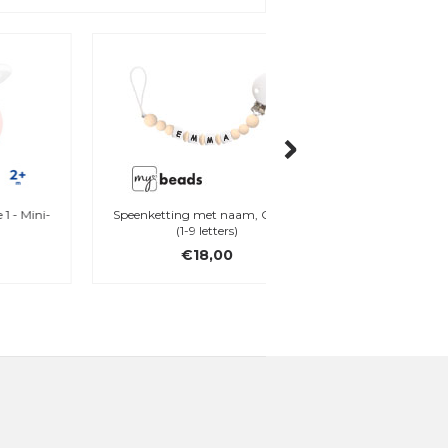
Speenketting met naam, Cream
My Teddy, My Bunn
(1-9 letters)
borduursel
€18,00
€29,95