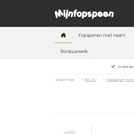
Fopspenen met naam
Borduurwerk
Gratis le
Je bent hier
BE_DU
Fopspenen met