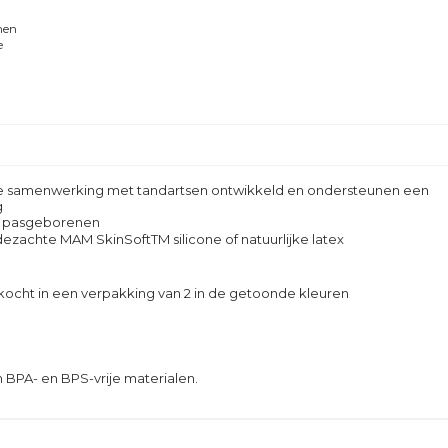
men
e
e samenwerking met tandartsen ontwikkeld en ondersteunen een
g
oor pasgeborenen
dezachte MAM SkinSoftTM silicone of natuurlijke latex
cht in een verpakking van 2 in de getoonde kleuren
 BPA- en BPS-vrije materialen.