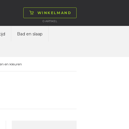
WINKELMAND
0
ARTIKEL
ijd
Bad en slaap
en en kleuren