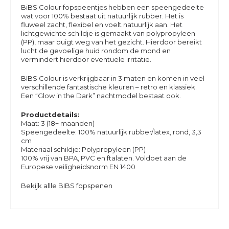
BiBS Colour fopspeentjes hebben een speengedeelte
wat voor 100% bestaat uit natuurlijk rubber. Het is
fluweel zacht, flexibel en voelt natuurlijk aan. Het
lichtgewichte schildje is gemaakt van polypropyleen
(PP), maar buigt weg van het gezicht. Hierdoor bereikt
lucht de gevoelige huid rondom de mond en
vermindert hierdoor eventuele irritatie.
BIBS Colour is verkrijgbaar in 3 maten en komen in veel
verschillende fantastische kleuren – retro en klassiek.
Een “Glow in the Dark” nachtmodel bestaat ook.
Productdetails:
Maat: 3 (18+ maanden)
Speengedeelte: 100% natuurlijk rubber/latex, rond, 3,3
cm
Materiaal schildje: Polypropyleen (PP)
100% vrij van BPA, PVC en ftalaten. Voldoet aan de
Europese veiligheidsnorm EN 1400
Bekijk allle BIBS fopspenen