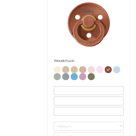
Baby
Woodchuck