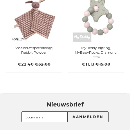
Smallstuff speendoekje,
My Teddy bijtring,
Rabbit Powder
MyBabyRocks, Diamond,
roze
€22,40
€32,00
€11,13
€15,90
Nieuwsbrief