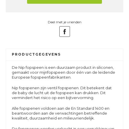
Deel met je vrienden
PRODUCTGEGEVENS
De Nip fopspeen is een duurzaam product in siliconen,
gemaakt voor mijnfopspeen door één van de leidende
Europese fopspeenfabrikanten.
Nip fopspenen zijn ventil fopspenen. Dit betekent dat
de baby de lucht uit de fopspeen kan drukken. Dit
vermindert het risico op een bijtvervorming.
Alle fopspenen voldoen aan de En Standard 1400 en
beantwoorden aan de verwachtingen betreffende
kwaliteit, duurzaamheid en milieuvriendelijk.
De fopspenen worden verkocht in een verpakking van