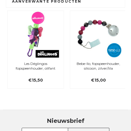
AANVERWANTE PRODUCTEN
Les Déglingos
Bebe-llo, fopspeenhouder,
fopspeenhouder, olifant
silicoon, zilver/lila
€15,50
€15,00
Nieuwsbrief