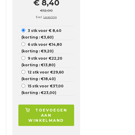
€ 8,40
€12,00
Excl.
Levering
3 stk voor € 8,40
(korting : €3,60)
6 stk voor €14,80
(korting : €9,20)
9 stk voor €22,20
(korting : €13,80)
12 stk voor €29,60
(korting : €18,40)
15 stk voor €37,00
(korting : €23,00)
TOEVOEGEN
AAN
WINKELMAND