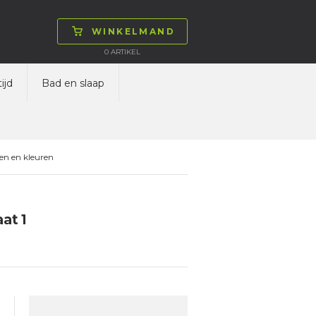
WINKELMAND
0
ARTIKEL
ijd
Bad en slaap
en en kleuren
at 1