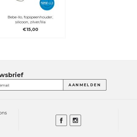
Bebe-llo, fopspeenhouder,
silicoon, zilver/lila
€15,00
wsbrief
ons