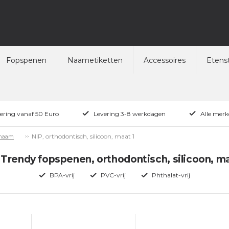
Fopspenen
Naametiketten
Accessoires
Etenst
vering vanaf 50 Euro
Levering 3-8 werkdagen
Alle merk
NIP, orthodontisch, silicoon, maat 1
 naam
 Trendy fopspenen, orthodontisch, silicoon, ma
BPA-vrij
PVC-vrij
Phthalat-vrij