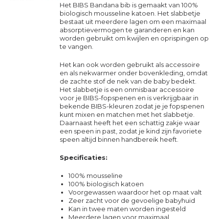
Het BIBS Bandana
bib
is gemaakt van 100%
biologisch mousseline katoen. Het slabbetje
bestaat uit meerdere lagen om een maximaal
absorptievermogen te garanderen en kan
worden gebruikt om kwijlen en oprispingen op
te vangen.
Het kan ook worden gebruikt als
accessoire
en als nekwarmer onder bovenkleding, omdat
de zachte stof de nek van de baby bedekt.
Het slabbetje is een onmisbaar accessoire
voor je BIBS-fopspenen en is verkrijgbaar in
bekende BIBS-kleuren zodat je je fopspenen
kunt mixen en matchen met het slabbetje.
Daarnaast heeft het een schattig zakje waar
een speen in past, zodat je kind zijn favoriete
speen altijd binnen handbereik heeft.
Specificaties:
100% mousseline
100% biologisch katoen
Voorgewassen waardoor het op maat valt
Zeer zacht voor de gevoelige babyhuid
Kan in twee maten worden ingesteld
Meerdere lagen voor maximaal