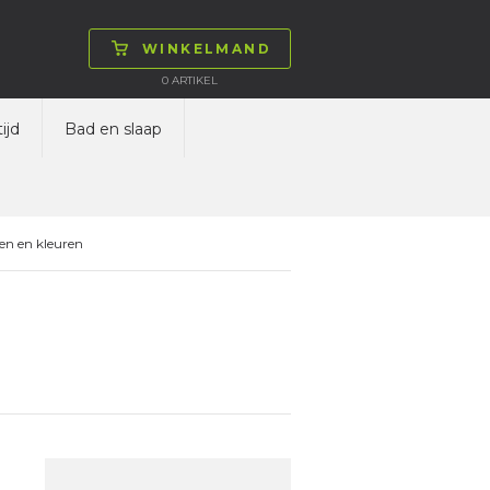
WINKELMAND
0
ARTIKEL
ijd
Bad en slaap
en en kleuren