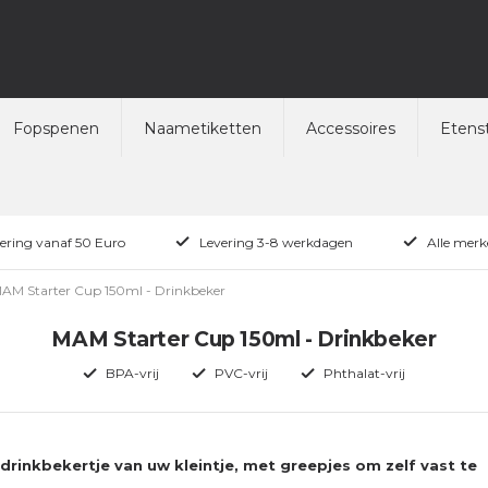
Fopspenen
Naametiketten
Accessoires
Etenst
vering vanaf 50 Euro
Levering 3-8 werkdagen
Alle merk
AM Starter Cup 150ml - Drinkbeker
MAM Starter Cup 150ml - Drinkbeker
BPA-vrij
PVC-vrij
Phthalat-vrij
drinkbekertje van uw kleintje, met greepjes om zelf vast te