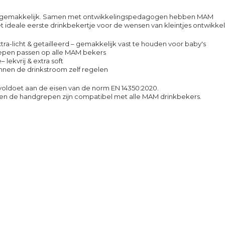
is gemakkelijk. Samen met ontwikkelingspedagogen hebben MAM
t ideale eerste drinkbekertje voor de wensen van kleintjes ontwikke
xtra-licht & getailleerd – gemakkelijk vast te houden voor baby's
repen passen op alle MAM bekers
– lekvrij & extra soft
nnen de drinkstroom zelf regelen
voldoet aan de eisen van de norm EN 14350:2020.
 en de handgrepen zijn compatibel met alle MAM drinkbekers.