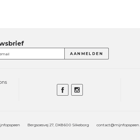
wsbrief
ons
jnfopspeen
Bergsoesvej 27, DK8600 Silkeborg
contact@mijnfopspeen