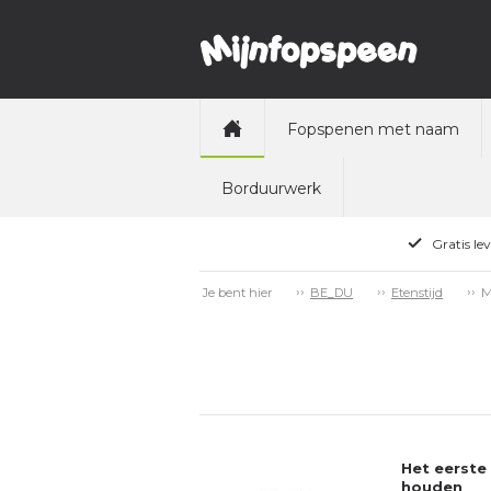
Fopspenen met naam
Borduurwerk
Gratis le
M
Je bent hier
BE_DU
Etenstijd
Het eerste 
houden