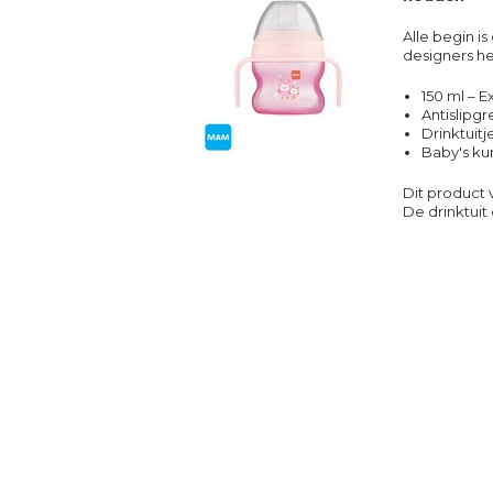
Alle begin 
designers he
150 ml – E
Antislipg
Drinktuitje
Baby's ku
Dit product 
De drinktuit