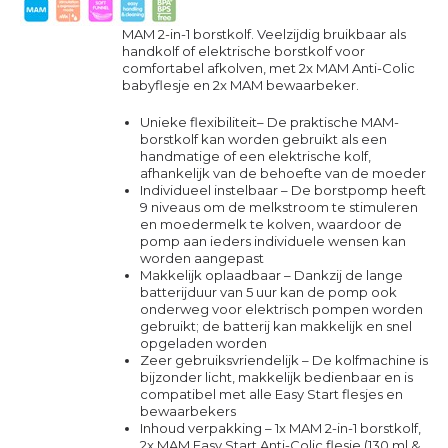
MAM 2-in-1 borstkolf. Veelzijdig bruikbaar als
handkolf of elektrische borstkolf voor
comfortabel afkolven, met 2x MAM Anti-Colic
babyflesje en 2x MAM bewaarbeker.
Unieke flexibiliteit– De praktische MAM-
borstkolf kan worden gebruikt als een
handmatige of een elektrische kolf,
afhankelijk van de behoefte van de moeder
Individueel instelbaar – De borstpomp heeft
9 niveaus om de melkstroom te stimuleren
en moedermelk te kolven, waardoor de
pomp aan ieders individuele wensen kan
worden aangepast
Makkelijk oplaadbaar – Dankzij de lange
batterijduur van 5 uur kan de pomp ook
onderweg voor elektrisch pompen worden
gebruikt; de batterij kan makkelijk en snel
opgeladen worden
Zeer gebruiksvriendelijk – De kolfmachine is
bijzonder licht, makkelijk bedienbaar en is
compatibel met alle Easy Start flesjes en
bewaarbekers
Inhoud verpakking – 1x MAM 2-in-1 borstkolf,
2x MAM Easy Start Anti-Colic flesje (130 ml &