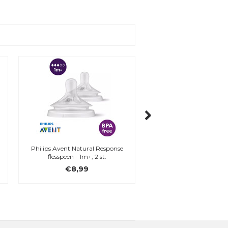
Philips Avent Natural Response
Philips Avent Natural 
flesspeen - 1m+, 2 st.
flesspeen - 3m+, 2 
€8,99
€8,99