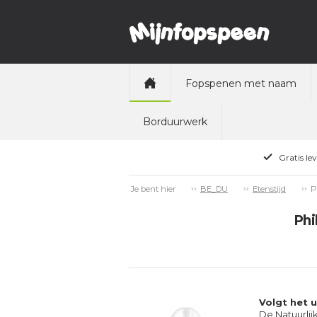
Fopspenen met naam
Borduurwerk
Gratis le
P
Je bent hier
BE_DU
Etenstijd
Phi
Volgt het 
De Natuurlij