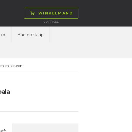
WINKELMAND
0
ARTIKEL
ijd
Bad en slaap
en en kleuren
oala
eeft