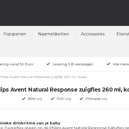
Fopspenen
Naametiketten
Accessoires
Etenst
vering vanaf 50 Euro
Levering 3-8 werkdagen
Alle merk
hilips Avent Natural Response zuigfles 260 ml, koala
lips Avent Natural Response zuigfles 260 ml, k
BPA-vrij
PVC-vrij
Phthalat-vrij
unieke drinkritme van je baby
ke Zuigreflex-speen op de Philips Avent Natural Response babyfles g