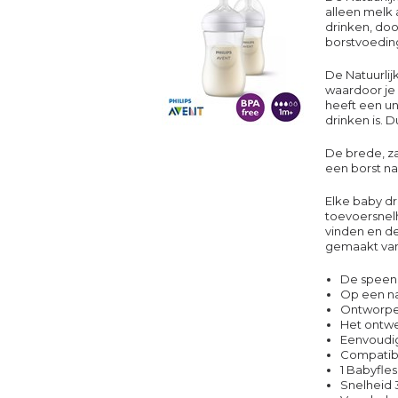
alleen melk 
drinken, doo
borstvoedin
De Natuurlijk
waardoor je
heeft een un
drinken is. 
De brede, z
een borst na
Elke baby dr
toevoersnelh
vinden en de
gemaakt van 
De speen 
Op een na
Ontworpe
Het ontwe
Eenvoudig
Compatibe
1 Babyfle
Snelheid