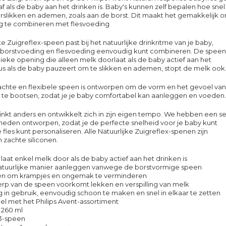
af als de baby aan het drinken is. Baby's kunnen zelf bepalen hoe snel
rslikken en ademen, zoals aan de borst. Dit maakt het gemakkelijk 
g te combineren met flesvoeding
e Zuigreflex-speen past bij het natuurlijke drinkritme van je baby,
 borstvoeding en flesvoeding eenvoudig kunt combineren. De speen
ieke opening die alleen melk doorlaat als de baby actief aan het
Dus als de baby pauzeert om te slikken en ademen, stopt de melk ook
achte en flexibele speen is ontworpen om de vorm en het gevoel van
 te bootsen, zodat je je baby comfortabel kan aanleggen en voeden.
inkt anders en ontwikkelt zich in zijn eigen tempo. We hebben een se
eden ontworpen, zodat je de perfecte snelheid voor je baby kunt
 fles kunt personaliseren. Alle Natuurlijke Zuigreflex-spenen zijn
zachte siliconen.
laat enkel melk door als de baby actief aan het drinken is
tuurlijke manier aanleggen vanwege de borstvormige speen
n om krampjes en ongemak te verminderen
rp van de speen voorkomt lekken en verspilling van melk
 in gebruik, eenvoudig schoon te maken en snel in elkaar te zetten
l met het Philips Avent-assortiment
s 260 ml
 3-speen