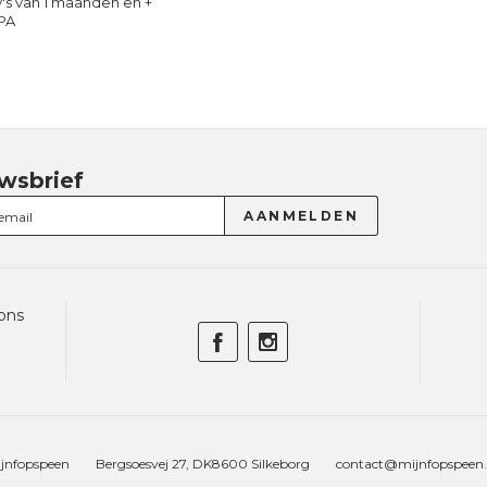
's van 1 maanden en +
PA
wsbrief
ons
jnfopspeen
Bergsoesvej 27, DK8600 Silkeborg
contact@mijnfopspeen