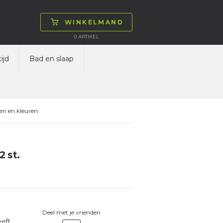
WINKELMAND
0
ARTIKEL
ijd
Bad en slaap
en en kleuren
2 st.
Deel met je vrienden
eeft