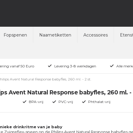
Fopspenen
Naametiketten
Accessoires
Etenst
vering vanaf 50 Euro
Levering 3-8 werkdagen
Alle merk
hilips Avent Natural Response babyfles, 260 ml. - 2 st.
ips Avent Natural Response babyfles, 260 ml. - 
BPA-vrij
PVC-vrij
Phthalat-vrij
unieke drinkritme van je baby
ke Zuigreflex-speen op de Philips Avent Natural Response babyfles g