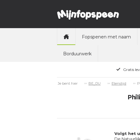
Fopspenen met naam
Borduurwerk
Gratis le
P
Je bent hier
BE_DU
Etenstijd
Phil
Volgt het 
De Natuurlij