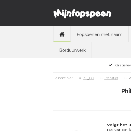
Fopspenen met naam
Borduurwerk
Gratis le
P
Je bent hier
BE_DU
Etenstijd
Phi
Volgt het 
De Natuurlij