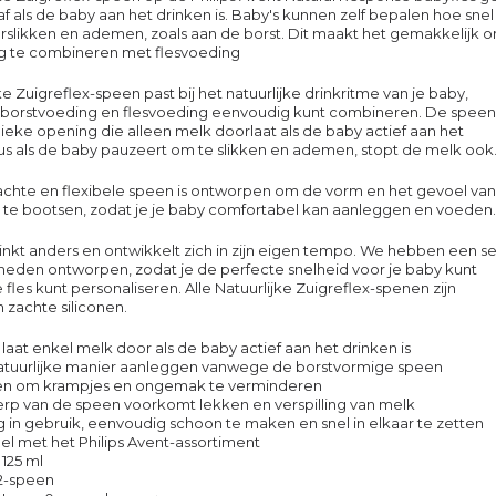
af als de baby aan het drinken is. Baby's kunnen zelf bepalen hoe snel
rslikken en ademen, zoals aan de borst. Dit maakt het gemakkelijk 
g te combineren met flesvoeding
e Zuigreflex-speen past bij het natuurlijke drinkritme van je baby,
 borstvoeding en flesvoeding eenvoudig kunt combineren. De speen
ieke opening die alleen melk doorlaat als de baby actief aan het
Dus als de baby pauzeert om te slikken en ademen, stopt de melk ook
achte en flexibele speen is ontworpen om de vorm en het gevoel van
 te bootsen, zodat je je baby comfortabel kan aanleggen en voeden.
inkt anders en ontwikkelt zich in zijn eigen tempo. We hebben een se
eden ontworpen, zodat je de perfecte snelheid voor je baby kunt
 fles kunt personaliseren. Alle Natuurlijke Zuigreflex-spenen zijn
zachte siliconen.
laat enkel melk door als de baby actief aan het drinken is
tuurlijke manier aanleggen vanwege de borstvormige speen
n om krampjes en ongemak te verminderen
rp van de speen voorkomt lekken en verspilling van melk
 in gebruik, eenvoudig schoon te maken en snel in elkaar te zetten
l met het Philips Avent-assortiment
 125 ml
2-speen