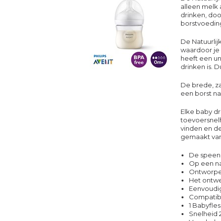
alleen melk 
drinken, doo
borstvoedin
De Natuurlijk
waardoor je
heeft een un
drinken is. 
De brede, z
een borst na
Elke baby dr
toevoersnelh
vinden en de
gemaakt van 
De speen 
Op een na
Ontworpe
Het ontwe
Eenvoudig
Compatibe
1 Babyfles
Snelheid 