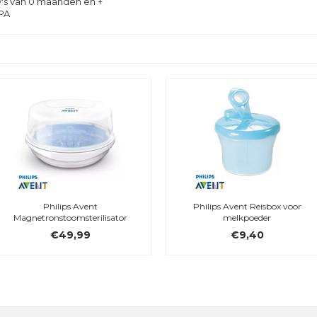
's van 0 maanden en +
PA
Philips Avent
Philips Avent Reisbox voor
Magnetronstoomsterilisator
melkpoeder
€49,99
€9,40