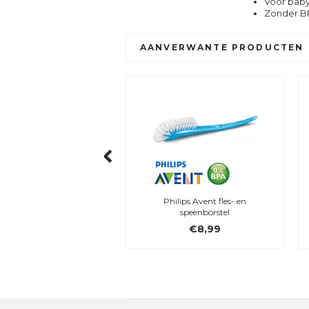
Voor baby
Zonder B
AANVERWANTE PRODUCTEN
 Avent Natural Response
Philips Avent fles- en
esspeen - 1m+, 2 st.
speenborstel
€8,99
€8,99