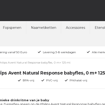
Fopspenen
Naametiketten
Accessoires
Etenst
vering vanaf 50 Euro
Levering 3-8 werkdagen
Alle merk
hilips Avent Natural Response babyfles, 0 m+ 125 ml.
lips Avent Natural Response babyfles, 0 m+ 125
BPA-vrij
PVC-vrij
Phthalat-vrij
unieke drinkritme van je baby
ke Zuigreflex-speen op de Philips Avent Natural Response babyfles g