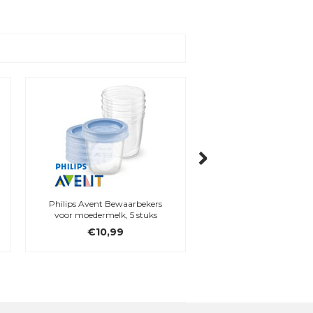
Philips Avent Bewaarbekers
Philips Avent Natural 
voor moedermelk, 5 stuks
flesspeen - 0m, 2 s
€10,99
€8,99