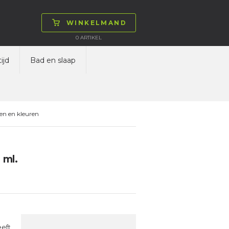
WINKELMAND
0
ARTIKEL
ijd
Bad en slaap
en en kleuren
 ml.
eeft