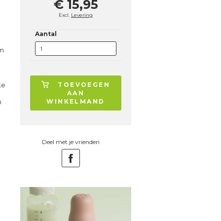
€ 15,95
Excl.
Levering
Aantal
om
ke
TOEVOEGEN
AAN
n
WINKELMAND
Deel met je vrienden