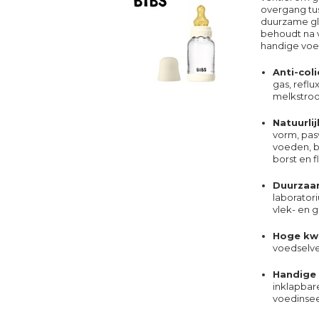
overgang tus
duurzame gla
behoudt na 
handige voe
Anti-col
gas, refl
melkstroo
Natuurli
vorm, pas
voeden, b
borst en f
Duurzaa
laborator
vlek- en 
Hoge kwa
voedselve
Handige
inklapbar
voedinse