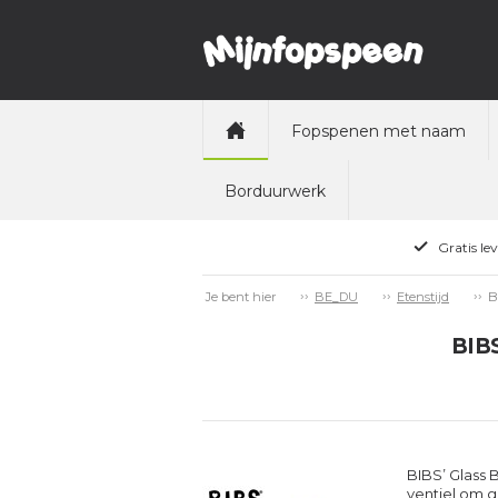
Fopspenen met naam
Borduurwerk
Gratis le
B
Je bent hier
BE_DU
Etenstijd
BIBS
BIBS’ Glass 
ventiel om g