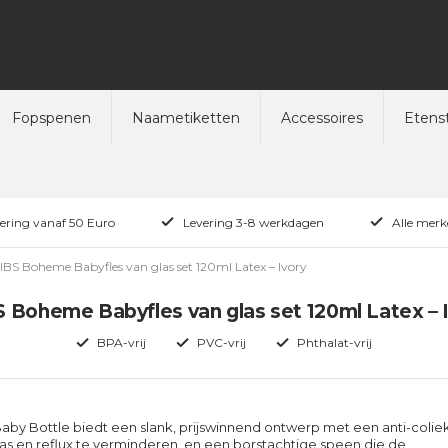
Fopspenen
Naametiketten
Accessoires
Etenst
vering vanaf 50 Euro
Levering 3-8 werkdagen
Alle merk
IBS Boheme Babyfles van glas set 120ml Latex – Ivory
 Boheme Babyfles van glas set 120ml Latex – 
BPA-vrij
PVC-vrij
Phthalat-vrij
Baby Bottle biedt een slank, prijswinnend ontwerp met een anti-colie
as en reflux te verminderen, en een borstachtige speen die de