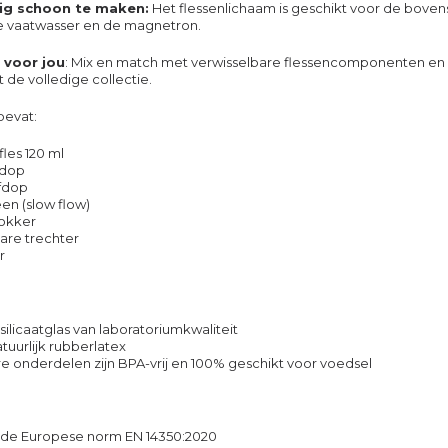
ig schoon te maken:
Het flessenlichaam is geschikt voor de boven
e vaatwasser en de magnetron.
 voor jou
: Mix en match met verwisselbare flessencomponenten en
t de volledige collectie.
bevat:
fles 120 ml
ndop
efdop
peen (slow flow)
lokker
bare trechter
r
silicaatglas van laboratoriumkwaliteit
tuurlijk rubberlatex
re onderdelen zijn BPA-vrij en 100% geschikt voor voedsel
 de Europese norm EN 14350:2020