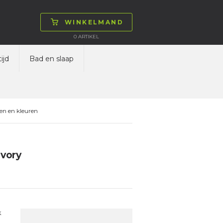
WINKELMAND
0
ARTIKEL
ijd
Bad en slaap
en en kleuren
Ivory
k