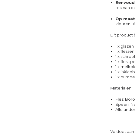
Eenvoud
rek van d
Op maat
kleuren ui
Dit product 
1 x glazen 
1 x flesse
1 x schro
1 x fles s
1 x melkb
1 x inklap
1 x bumpe
Materialen
Fles: Boro
Speen: Na
Alle ande
Voldoet aan