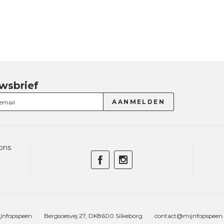
wsbrief
ons
jnfopspeen
Bergsoesvej 27, DK8600 Silkeborg
contact@mijnfopspeen