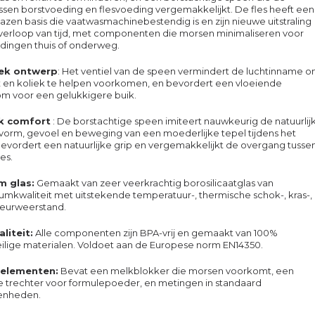
sen borstvoeding en flesvoeding vergemakkelijkt. De fles heeft een
zen basis die vaatwasmachinebestendig is en zijn nieuwe uitstraling
verloop van tijd, met componenten die morsen minimaliseren voor
dingen thuis of onderweg.
iek ontwerp
: Het ventiel van de speen vermindert de luchtinname 
ux en koliek te helpen voorkomen, en bevordert een vloeiende
m voor een gelukkigere buik.
jk comfort
: De borstachtige speen imiteert nauwkeurig de natuurlij
vorm, gevoel en beweging van een moederlijke tepel tijdens het
evordert een natuurlijke grip en vergemakkelijkt de overgang tusse
les.
m glas:
Gemaakt van zeer veerkrachtig borosilicaatglas van
iumkwaliteit met uitstekende temperatuur-, thermische schok-, kras-,
geurweerstand.
liteit:
Alle componenten zijn BPA-vrij en gemaakt van 100%
ilige materialen. Voldoet aan de Europese norm EN14350.
 elementen:
Bevat een melkblokker die morsen voorkomt, een
e trechter voor formulepoeder, en metingen in standaard
enheden.