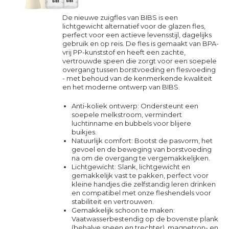
De nieuwe zuigfles van BIBS is een
lichtgewicht alternatief voor de glazen fles,
perfect voor een actieve levensstijl, dagelijks
gebruik en op reis. De fles is gemaakt van BPA-
vrij PP-kunststof en heeft een zachte,
vertrouwde speen die zorgt voor een soepele
overgang tussen borstvoeding en flesvoeding
- met behoud van de kenmerkende kwaliteit
en het moderne ontwerp van BIBS.
Anti-koliek ontwerp: Ondersteunt een
soepele melkstroom, vermindert
luchtinname en bubbels voor blijere
buikjes.
Natuurlijk comfort: Bootst de pasvorm, het
gevoel en de beweging van borstvoeding
na om de overgang te vergemakkelijken.
Lichtgewicht: Slank, lichtgewicht en
gemakkelijk vast te pakken, perfect voor
kleine handjes die zelfstandig leren drinken
en compatibel met onze fleshendels voor
stabiliteit en vertrouwen.
Gemakkelijk schoon te maken:
Vaatwasserbestendig op de bovenste plank
(behalve speen en trechter), magnetron- en