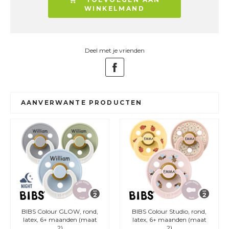
WINKELMAND
Deel met je vrienden
AANVERWANTE PRODUCTEN
BS Colour GLOW, rond,
BIBS Colour Studio, rond,
BIB
tex, 6+ maanden (maat
latex, 6+ maanden (maat
silic
2)
2)