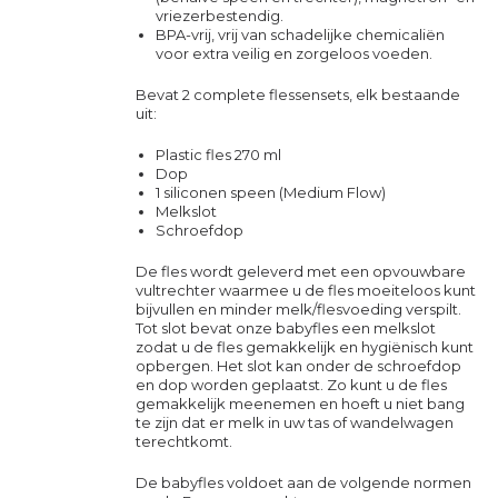
vriezerbestendig.
BPA-vrij, vrij van schadelijke chemicaliën
voor extra veilig en zorgeloos voeden.
Bevat 2 complete flessensets, elk bestaande
uit:
Plastic fles 270 ml
Dop
1 siliconen speen (Medium Flow)
Melkslot
Schroefdop
De fles wordt geleverd met een opvouwbare
vultrechter waarmee u de fles moeiteloos kunt
bijvullen en minder melk/flesvoeding verspilt.
Tot slot bevat onze babyfles een melkslot
zodat u de fles gemakkelijk en hygiënisch kunt
opbergen. Het slot kan onder de schroefdop
en dop worden geplaatst. Zo kunt u de fles
gemakkelijk meenemen en hoeft u niet bang
te zijn dat er melk in uw tas of wandelwagen
terechtkomt.
De babyfles voldoet aan de volgende normen