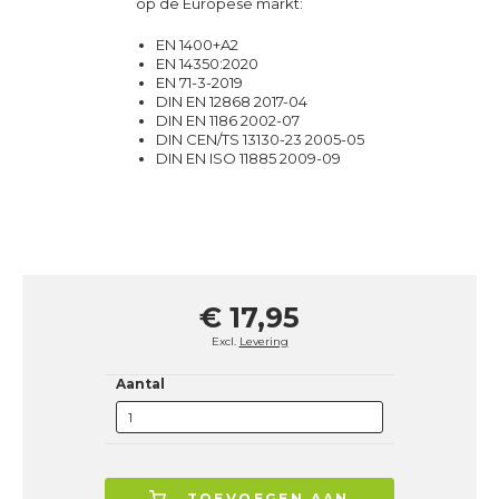
op de Europese markt:
EN 1400+A2
EN 14350:2020
EN 71-3-2019
DIN EN 12868 2017-04
DIN EN 1186 2002-07
DIN CEN/TS 13130-23 2005-05
DIN EN ISO 11885 2009-09
€ 17,95
Excl.
Levering
Aantal
TOEVOEGEN AAN