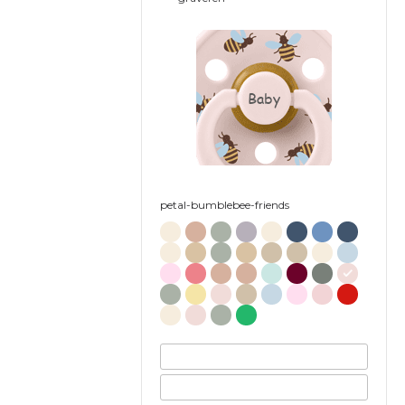
Baby
petal-bumblebee-friends