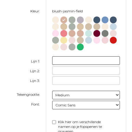
Kleur:
blush-jasmin-field
Lijn 1:
Lijn 2:
Lijn 3:
Tekengrootte:
Font:
Klik hier om verschillende
namen op je fopspenen te
graveren