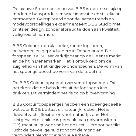
De nieuwe Studio-collectie van BIBS is een frisse kijk op
moderne babyproducten waar innovatie en stijl elkaar
ontmoeten. Geïnspireerd door de laatste trends en
modevoorspellingen experimenteert BIBS Studio met
prints en design, zonder afbreuk te doen aan kwaliteit,
veiligheid of normen.
BIBS Colour is een klassieke, ronde fopspeen,
ontworpen en geproduceerd in Denemarken. De
fopspeen is al 30 jaar verkrijgbaar op de Deense markt
en de hit in Denemarken. Het is ontwikkeld om de
zuigreflex van het kindje te ondersteunen. De vorm van
het speentje bootst de vorm van de tepel na.
De BIBS Colour fopspenen zijn ventil-fopspenen. Dit
betekent dat de baby lucht uit de fopspeen kan
drukken. Dit vermindert het risico op bijtvervorming.
BiBS Colour fopspeentjes hebben een speengedeelte
wat voor 100% bestaat uit natuurlijk rubber. Het is
fluweel zacht, flexibel en voelt natuurlijk aan. Het
lichtgewichte schildje is gemaakt van polypropyleen
(PP), maar buigt weg van het gezicht. Hierdoor bereikt
lucht de gevoelige huid rondom de mond en
vermindert hierdoor eventuele irritatie.