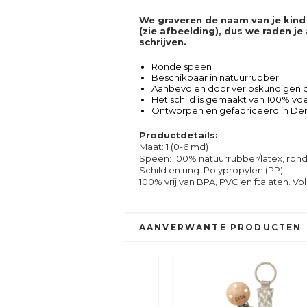
We graveren de naam van je kind
(zie afbeelding), dus we raden j
schrijven.
Ronde speen
Beschikbaar in natuurrubber
Aanbevolen door verloskundigen om
Het schild is gemaakt van 100% voe
Ontworpen en gefabriceerd in D
Productdetails:
Maat: 1 (0-6 md)
Speen: 100% natuurrubber/latex, rond
Schild en ring: Polypropylen (PP)
100% vrij van BPA, PVC en ftalaten. 
AANVERWANTE PRODUCTEN