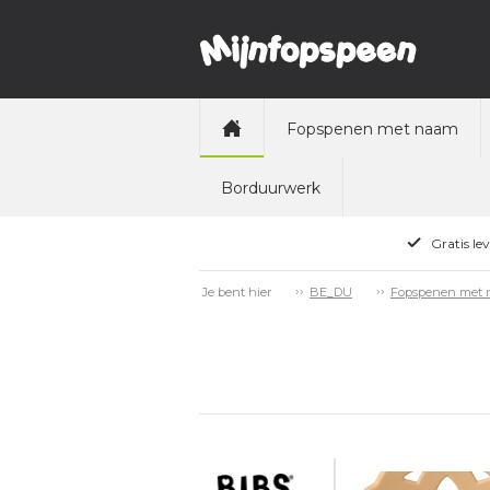
Fopspenen met naam
Borduurwerk
Gratis le
Je bent hier
BE_DU
Fopspenen met