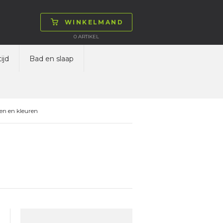
WINKELMAND
0
ARTIKEL
ijd
Bad en slaap
en en kleuren