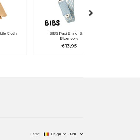
BIBS Paci Braid, Baby
BIBS Pacifier Box, bab
Blue/Ivory
€13,95
€14,95
Land:
Belgium - Ndl