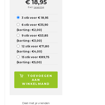
€ 18,95
Excl.
Levering
3 stk voor € 18,95
6 stk voor €35,90
(korting : €2,00)
9 stk voor €53,85
(korting : €3,00)
12 stk voor €71,80
(korting : €4,00)
15 stk voor €89,75
(korting : €5,00)
TOEVOEGEN
AAN
WINKELMAND
Deel met je vrienden