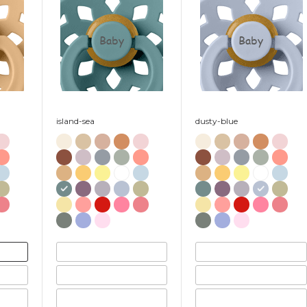
Baby
Baby
island-sea
dusty-blue