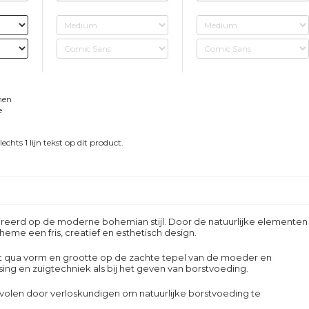
men
e
chts 1 lijn tekst op dit product.
eerd op de moderne bohemian stijl. Door de natuurlijke elementen
heme een fris, creatief en esthetisch design.
kt qua vorm en grootte op de zachte tepel van de moeder en
sing en zuigtechniek als bij het geven van borstvoeding.
len door verloskundigen om natuurlijke borstvoeding te