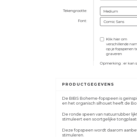
Tekengrootte:
Font:
Klik hier om
verschillende na
op je fopspenen t
graveren
Opmerking : er kan sle
PRODUCTGEGEVENS
De BIBS Boheme-fopspeen is geïnspir
en het organisch silhouet heeft de Bo
De ronde speen van natuurrubber lij
stimuleert een soortgelijke tongplaat
Deze fopspeen wordt daarom aanbevo
stimuleren.