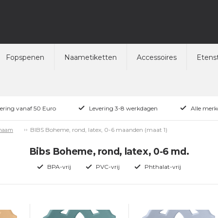
Fopspenen
Naametiketten
Accessoires
Etenst
vering vanaf 50 Euro
Levering 3-8 werkdagen
Alle merk
BIBS Boheme, rond, latex, 0-6 maanden (maat 1)
 naam
Bibs Boheme, rond, latex, 0-6 md.
BPA-vrij
PVC-vrij
Phthalat-vrij