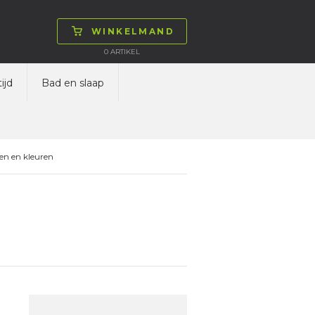
WINKELMAND
0
ARTIKEL
ijd
Bad en slaap
en en kleuren