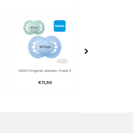
MAM Original, silicoon, maat 2
BIBS Kangaroo Cuddle
met borduursel
€11,50
€26,95