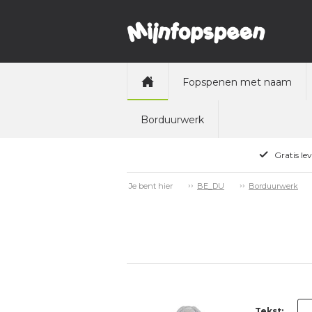
Fopspenen met naam
Borduurwerk
Gratis le
Je bent hier
BE_DU
Borduurwerk
Tekst: