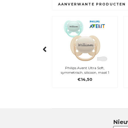
AANVERWANTE PRODUCTEN
dy, My Newborn Star,
Philips Avent Ultra Soft,
e konijntje, 28 cm met
symmetrisch, silicoon, maat 1
borduursel
€28,95
€14,50
Nieu