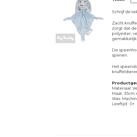
Schrijf de te
Zacht knuff
zorgt dat de
polyester, v
gemakkelijk
De speenhoud
spenen.
Het speendo
knuffeldieren
Productge
Materiaal: V
Maat: 35cm 
Was: Machin
Leeftijd : 0+