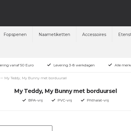
Fopspenen
Naametiketten
Accessoires
Etenst
vering vanaf 50 Euro
Levering 3-8 werkdagen
Alle merk
My Teddy, My Bunny met borduursel
My Teddy, My Bunny met borduursel
BPA-vrij
PVC-vrij
Phthalat-vrij