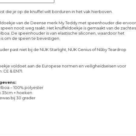
kst die je op de knuffel wilt borduren in het vak hierboven.
eldoekje van de Deense merk My Teddy met speenhouder die ervoor
 speen nooit weg raakt. Het knuffeldoekje is gemaakt van de zachte
elboa. De speenhouder is van elastische siliconen, waardoor het
 is om de speen te bevestigen.
er past niet bij de NUK Starlight, NUK Genius of Nûby Teardrop
ekje voldoet aan de Europese normen en veiligheidseisen voor
: CE & EN71.
gevens:
elboa – 100% polyester
x 35cm + hoeken
ewas bij 30 grader