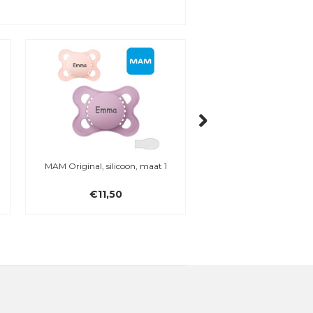
MAM Original, silicoon, maat 1
BIBS Kangaroo Cuddle
met borduursel
€11,50
€26,95