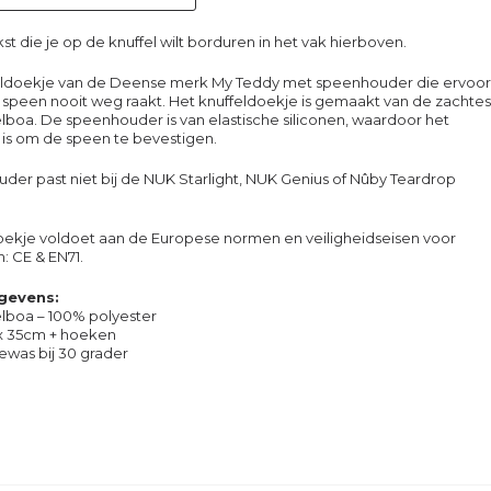
kst die je op de knuffel wilt borduren in het vak hierboven.
eldoekje van de Deense merk My Teddy met speenhouder die ervoor
 speen nooit weg raakt. Het knuffeldoekje is gemaakt van de zachte
elboa. De speenhouder is van elastische siliconen, waardoor het
 is om de speen te bevestigen.
er past niet bij de NUK Starlight, NUK Genius of Nûby Teardrop
ekje voldoet aan de Europese normen en veiligheidseisen voor
: CE & EN71.
gevens:
elboa – 100% polyester
x 35cm + hoeken
ewas bij 30 grader