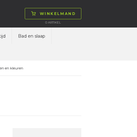
WINKELMAND
0
ARTIKEL
ijd
Bad en slaap
en en kleuren