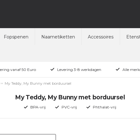
Fopspenen
Naametiketten
Accessoires
Etenst
vering vanaf 50 Euro
Levering 3-8 werkdagen
Alle merk
My Teddy, My Bunny met borduursel
My Teddy, My Bunny met borduursel
BPA-vrij
PVC-vrij
Phthalat-vrij