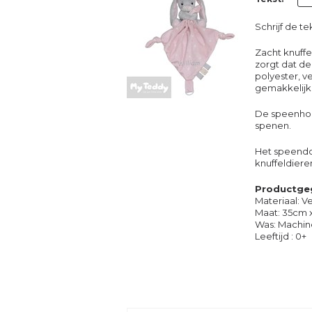
Schrijf de te
Zacht knuff
zorgt dat de
polyester, v
gemakkelijk
De speenhoud
spenen.
Het speendo
knuffeldieren
Productge
Materiaal: V
Maat: 35cm 
Was: Machin
Leeftijd : 0+