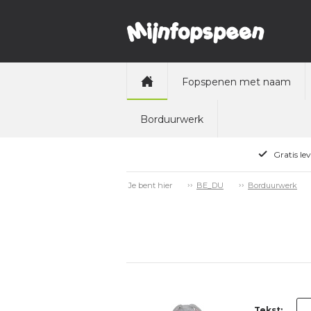
Fopspenen met naam
Borduurwerk
Gratis le
Je bent hier
BE_DU
Borduurwerk
Tekst: