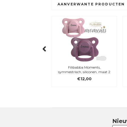
AANVERWANTE PRODUCTEN
dy, My Newborn Star,
Filibabba Moments,
 konijntje, 28 cm met
symmestrisch, siliconen, maat 2
borduursel
€28,95
€12,00
Nieu