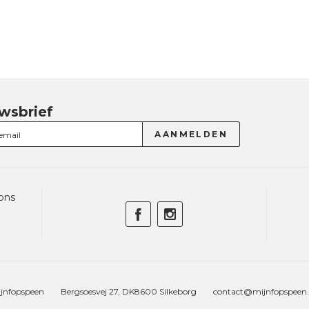
wsbrief
ons
jnfopspeen
Bergsoesvej 27, DK8600 Silkeborg
contact@mijnfopspeen