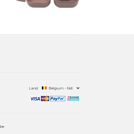
Land:
Belgium - Ndl
.be