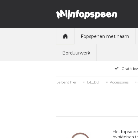
Fopspenen met naam
Borduurwerk
Gratis le
Je bent hier
BE_DU
Accessoires
Het fopspee
hygiënisch tr