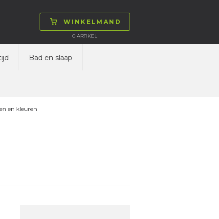
WINKELMAND
0
ARTIKEL
ijd
Bad en slaap
en en kleuren