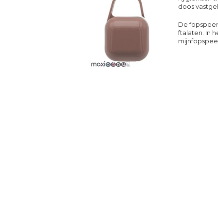
doos vastgek
De fopspeen
ftalaten. In
mijnfopspee