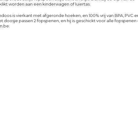
likt worden aan een kinderwagen of luiertas.
doos is vierkant met afgeronde hoeken, en 100% vrij van BPA, PVC e
 het doosje passen 2 fopspenen, en hij is geschickt voor alle fopspenen
n.be.