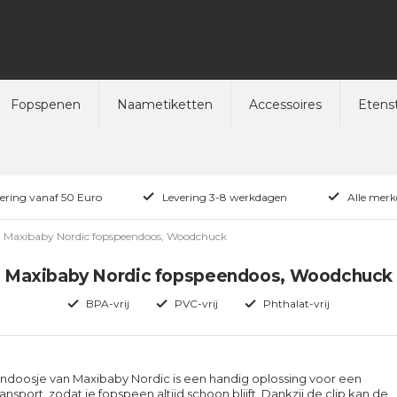
Fopspenen
Naametiketten
Accessoires
Etenst
vering vanaf 50 Euro
Levering 3-8 werkdagen
Alle merk
Maxibaby Nordic fopspeendoos, Woodchuck
Maxibaby Nordic fopspeendoos, Woodchuck
BPA-vrij
PVC-vrij
Phthalat-vrij
ndoosje van Maxibaby Nordic is een handig oplossing voor een
ansport, zodat je fopspeen altijd schoon blijft. Dankzij de clip kan de