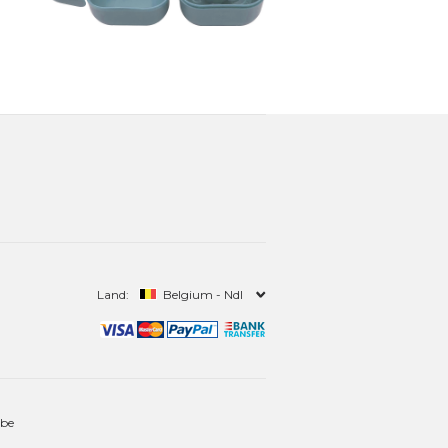
Land:
Belgium - Ndl
.be