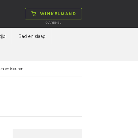
WINKELMAND
0
ARTIKEL
ijd
Bad en slaap
en en kleuren