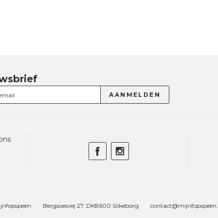
wsbrief
ons
jnfopspeen
Bergsoesvej 27, DK8600 Silkeborg
contact@mijnfopspeen