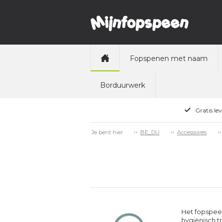
Fopspenen met naam
Borduurwerk
Gratis le
Je bent hier
BE_DU
Accessoires
Het fopspee
hygiënisch tr