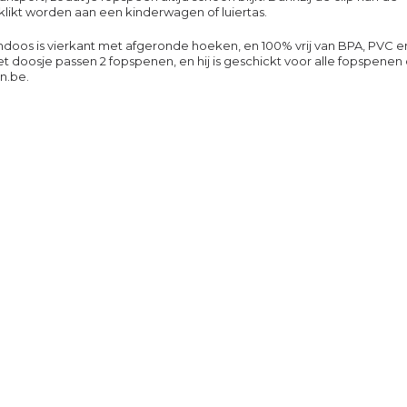
likt worden aan een kinderwagen of luiertas.
doos is vierkant met afgeronde hoeken, en 100% vrij van BPA, PVC e
 het doosje passen 2 fopspenen, en hij is geschickt voor alle fopspenen
n.be.