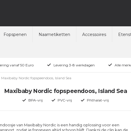
Fopspenen
Naametiketten
Accessoires
Etenst
vering vanaf 50 Euro
Levering 3-8 werkdagen
Alle merk
Maxibaby Nordic fopspeendoos, Island Sea
Maxibaby Nordic fopspeendoos, Island Sea
BPA-vrij
PVC-vrij
Phthalat-vrij
ndoosje van Maxibaby Nordic is een handig oplossing voor een
ansport, zodat je fopspeen altijd schoon blijft. Dankzij de clip kan de