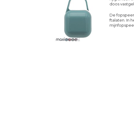
doos vastgek
De fopspeen
ftalaten. In
mijnfopspee