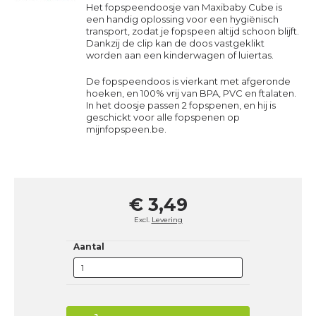
Het fopspeendoosje van Maxibaby Cube is
een handig oplossing voor een hygiënisch
transport, zodat je fopspeen altijd schoon blijft.
Dankzij de clip kan de doos vastgeklikt
worden aan een kinderwagen of luiertas.
De fopspeendoos is vierkant met afgeronde
hoeken, en 100% vrij van BPA, PVC en ftalaten.
In het doosje passen 2 fopspenen, en hij is
geschickt voor alle fopspenen op
mijnfopspeen.be.
€ 3,49
Excl.
Levering
Aantal