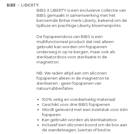
BIBS X LIBERTY is een exclusieve collectie van
BIBS gemaakt in samenwerking met het
beroemde Britse merk Liberty, bekend om de
tijdloze en prachtige Liberty bloemenprints.
De fopspeendoos van BIBS is een
multifunctioneel product dat niet alleen
gebruikt kan worden om fopspenen
onderweg in op te bergen, maar ook als
sterilisatordoos voor sterilisatie in de
magnetron.
NB: We raden altijd aan om siliconen
fopspenen alleen in de magnetron te
steriliseren - geen fopspenen van
natuurrubber/latex.
100% veilig en voedselveilig materiaal
Geschikt voor drie BIBS fopspenen
Wordt geleverd met een inzetstuk voor één
fopspeen
Kan gebruikt worden als sterilisatiebox
Inclusief een siliconen koord om de box aan
de wandelwagen, luiertas of bed te