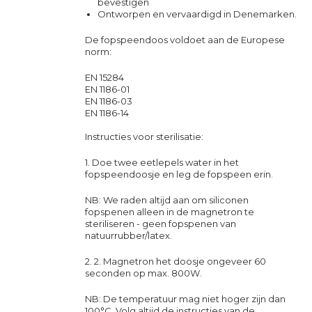
bevestigen
Ontworpen en vervaardigd in Denemarken.
De fopspeendoos voldoet aan de Europese
norm:
EN 15284
EN 1186-01
EN 1186-03
EN 1186-14
Instructies voor sterilisatie:
1. Doe twee eetlepels water in het
fopspeendoosje en leg de fopspeen erin.
NB: We raden altijd aan om siliconen
fopspenen alleen in de magnetron te
steriliseren - geen fopspenen van
natuurrubber/latex.
2. 2. Magnetron het doosje ongeveer 60
seconden op max. 800W.
NB: De temperatuur mag niet hoger zijn dan
100°C. Volg altijd de instructies van de