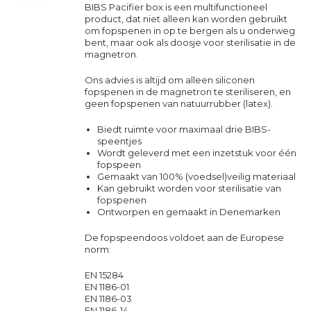
BIBS Pacifier box is een multifunctioneel
product, dat niet alleen kan worden gebruikt
om fopspenen in op te bergen als u onderweg
bent, maar ook als doosje voor sterilisatie in de
magnetron.
Ons advies is altijd om alleen siliconen
fopspenen in de magnetron te steriliseren, en
geen fopspenen van natuurrubber (latex).
Biedt ruimte voor maximaal drie BIBS-
speentjes
Wordt geleverd met een inzetstuk voor één
fopspeen
Gemaakt van 100% (voedsel)veilig materiaal
Kan gebruikt worden voor sterilisatie van
fopspenen
Ontworpen en gemaakt in Denemarken
De fopspeendoos voldoet aan de Europese
norm:
EN 15284
EN 1186-01
EN 1186-03
EN 1186-14