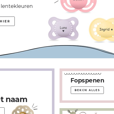
 lentekleuren
 HIER
Fopspenen
BEKIJK ALLES
t naam