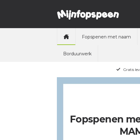
Fopspenen met naam
Borduurwerk
Gratis le
Fopspenen me
MA