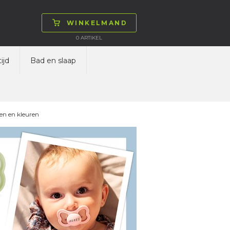
WINKELMAND
0
ARTIKEL
ijd
Bad en slaap
en en kleuren
Fopspen